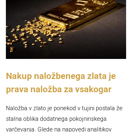
Nakup naložbenega zlata je
prava naložba za vsakogar
Naložba v zlato je ponekod v tujini postala že
stalna oblika dodatnega pokojninskega
varčevanja. Glede na napovedi analitikov