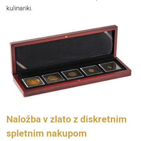
kulinariki.
Naložba v zlato z diskretnim
spletnim nakupom