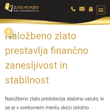
Naložbeno zlato
prestavlja finančno
zanesljivost in
stabilnost
Naložbeno zlato predstavlja stabilno valuto, ki
se je v svetovnem merilu skozi celotno