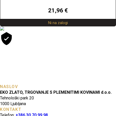
21,96
€
Ni na zalogi
NAŠA SPLETNA TRGOVINA VAM OMOGOČA UDOBEN,
HITER, VAREN IN DISKRETEN NAKUP INVESTICIJSKIH
PLEMENITIH KOVIN.
Strankam nudimo tudi dostavo zavarovane pošiljke s Pošto
Slovenije do vrednosti 4.200,00 EUR, po ceni 5 € na pošiljko. Po
predhodnem dogovoru je možnost brezplačnega osebnega
prevzema v naši pisarni v Ljubljani.
NASLOV
EKO ZLATO, TRGOVANJE S PLEMENITIMI KOVINAMI d.o.o.
Tehnološki park 20
1000 Ljubljana
KONTAKT
Telefon:
+386 30 70 99 98