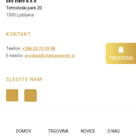
Eko zlato d.o.o.
Tehnološki park 20
1000 Ljubljana
KONTAKT
Telefon:
+386 30 70 99 98
TRGOVINA
E-naslov:
prodaja@zlatopoposti.si
SLEDITE NAM
DOMOV
TRGOVINA
NOVICE
O NAS