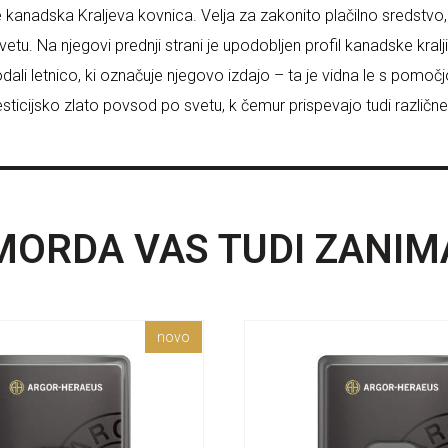
je kanadska Kraljeva kovnica. Velja za zakonito plačilno sredstvo
etu. Na njegovi prednji strani je upodobljen profil kanadske kralji
ali letnico, ki označuje njegovo izdajo – ta je vidna le s pomo
 investicijsko zlato povsod po svetu, k čemur prispevajo tudi razli
MORDA VAS TUDI ZANIM
novo