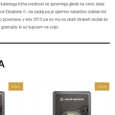
, katerega tržna vrednost se spreminja glede na ceno zlata.
ce Elizabete II., na zadnji pa je izjemno natančno izdelan list
čjo povečave, v letu 2015 pa so mu na obeh straneh dodali še
čne gramaže, ki so kupcem na voljo.
A
novo
novo