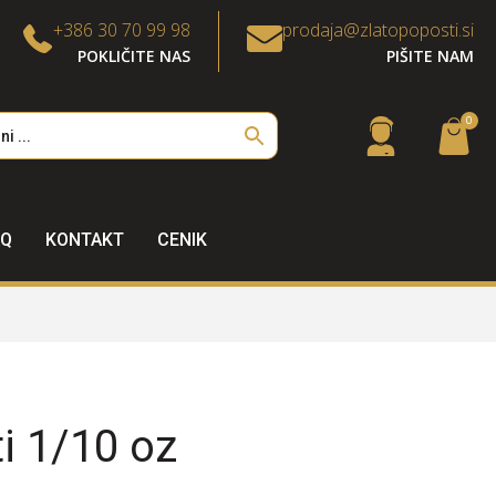
+386 30 70 99 98
prodaja@zlatopoposti.si
POKLIČITE NAS
PIŠITE NAM
0
AQ
KONTAKT
CENIK
ti 1/10 oz