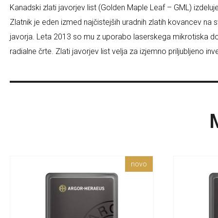
Kanadski zlati javorjev list (Golden Maple Leaf – GML) izdelu
Zlatnik je eden izmed najčistejših uradnih zlatih kovancev na sv
javorja. Leta 2013 so mu z uporabo laserskega mikrotiska dod
radialne črte. Zlati javorjev list velja za izjemno priljubljeno
novo