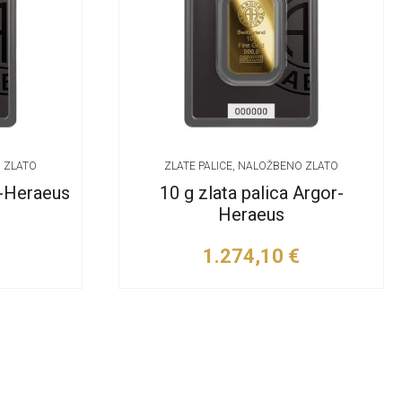
O ZLATO
ZLATE PALICE, NALOŽBENO ZLATO
r-Heraeus
10 g zlata palica Argor-
Heraeus
1.274,10
€
o
Dodaj v košarico