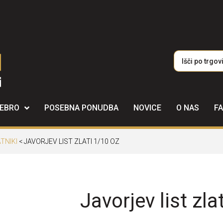
REBRO
POSEBNA PONUDBA
NOVICE
O NAS
F
TNIKI
<
JAVORJEV LIST ZLATI 1/10 OZ
Javorjev list zla