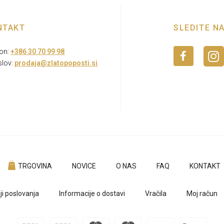
NTAKT
SLEDITE N
fon:
+386 30 70 99 98
slov:
prodaja@zlatopoposti.si
TRGOVINA
NOVICE
O NAS
FAQ
KONTAKT
ji poslovanja
Informacije o dostavi
Vračila
Moj račun