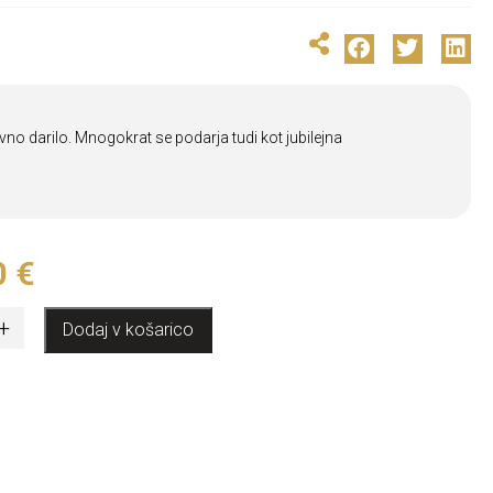
no darilo. Mnogokrat se podarja tudi kot jubilejna
0
€
+
Dodaj v košarico