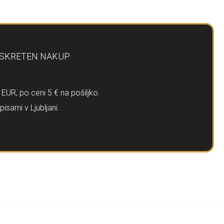
DISKRETEN NAKUP
UR, po ceni 5 € na pošiljko.
rni v Ljubljani.