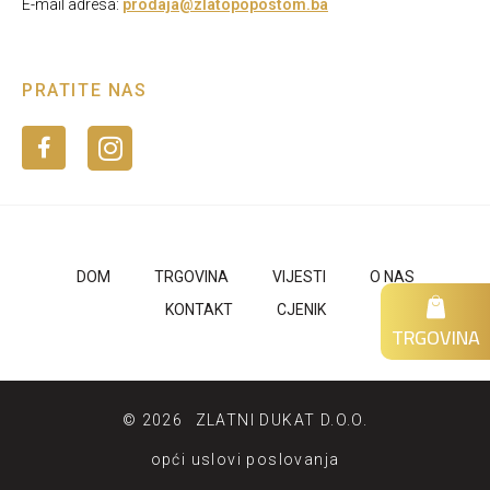
E-mail adresa:
prodaja@zlatopopostom.ba
PRATITE NAS
DOM
TRGOVINA
VIJESTI
O NAS
KONTAKT
CJENIK
TRGOVINA
©
2026
ZLATNI DUKAT D.O.O.
opći uslovi poslovanja